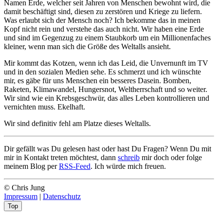
Namen Erde, welcher seit Jahren von Menschen bewohnt wird, die
damit beschäftigt sind, diesen zu zerstören und Kriege zu liefern.
Was erlaubt sich der Mensch noch? Ich bekomme das in meinen
Kopf nicht rein und verstehe das auch nicht. Wir haben eine Erde
und sind im Gegenzug zu einem Staubkorb um ein Millionenfaches
kleiner, wenn man sich die Größe des Weltalls ansieht.
Mir kommt das Kotzen, wenn ich das Leid, die Unvernunft im TV
und in den sozialen Medien sehe. Es schmerzt und ich wünschte
mir, es gäbe für uns Menschen ein besseres Dasein. Bomben,
Raketen, Klimawandel, Hungersnot, Weltherrschaft und so weiter.
Wir sind wie ein Krebsgeschwür, das alles Leben kontrollieren und
vernichten muss. Ekelhaft.
Wir sind definitiv fehl am Platze dieses Weltalls.
Dir gefällt was Du gelesen hast oder hast Du Fragen? Wenn Du mit
mir in Kontakt treten möchtest, dann
schreib
mir doch oder folge
meinem Blog per
RSS-Feed
. Ich würde mich freuen.
© Chris Jung
Impressum
|
Datenschutz
Top