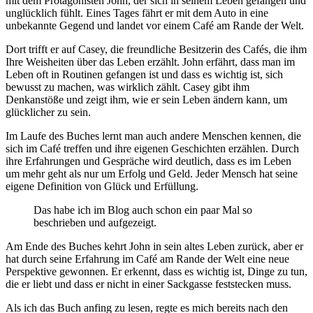
mit dem Protagonisten John, der sich in seinem Leben gefangen und
unglücklich fühlt. Eines Tages fährt er mit dem Auto in eine
unbekannte Gegend und landet vor einem Café am Rande der Welt.
Dort trifft er auf Casey, die freundliche Besitzerin des Cafés, die ihm
Ihre Weisheiten über das Leben erzählt. John erfährt, dass man im
Leben oft in Routinen gefangen ist und dass es wichtig ist, sich
bewusst zu machen, was wirklich zählt. Casey gibt ihm
Denkanstöße und zeigt ihm, wie er sein Leben ändern kann, um
glücklicher zu sein.
Im Laufe des Buches lernt man auch andere Menschen kennen, die
sich im Café treffen und ihre eigenen Geschichten erzählen. Durch
ihre Erfahrungen und Gespräche wird deutlich, dass es im Leben
um mehr geht als nur um Erfolg und Geld. Jeder Mensch hat seine
eigene Definition von Glück und Erfüllung.
Das habe ich im Blog auch schon ein paar Mal so
beschrieben und aufgezeigt.
Am Ende des Buches kehrt John in sein altes Leben zurück, aber er
hat durch seine Erfahrung im Café am Rande der Welt eine neue
Perspektive gewonnen. Er erkennt, dass es wichtig ist, Dinge zu tun,
die er liebt und dass er nicht in einer Sackgasse feststecken muss.
Als ich das Buch anfing zu lesen, regte es mich bereits nach den