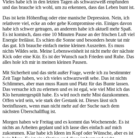
Vieles habe ich in den letzten Tagen als schwarzweiß empfunden
und das brauche ich wohl, um zu erkennen, dass das Leben bunt ist.
Das ist kein Höhenflug oder eine manische Depression. Nein, ich
relativere viel, ecke an oder gehe Kompromisse ein. Einiges davon
habe ich schwer getragen, an anderem habe ich aktuell mehr Spaß.
Es ist komisch, dass eine 10 Minuten Pause an der frischen Luft viel
Energie freilässt. Es schien die Sonne und besonders heute tat mir
das gut. Ich brauche einfach meine kleinen Auszeiten. Es muss
nichts Wildes sein. Meine Lebensweisheit ist nicht mehr der nächste
Kick oder eine Kür. Es ist der Wunsch nach Frieden und Ruhe. Das
alles hole ich mir in meinen kleinen Pausen.
Mit Sicherheit und das steht außer Frage, werde ich zu bestimmter
Zeit Tage haben, wo ich vieles schwarzweiß sehe. Das ist nichts
Schlimmes, aber man muss Raum und Platz für das Bunte lassen.
Das versuche ich zu erlernen und es ist egal, wie viel Mist ich das
Klo heruntergespült habe. Es wird noch mehr Mist dazukommen.
Offen wird sein, wie stark der Gestank ist. Dieses lässt sich
beeinflussen, wenn man nicht mehr auf der Suche nach dem
nächsten Überschallflug ist.
Morgen haben wir Freitag und es kommt das Wochenende. Es ist
nichts an Arbeiten geplant und ich lasse dies einfach auf mich
zukommen. Klar habe ich Ideen im Kopf oder Wünsche, aber es ist