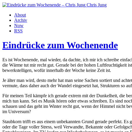
Chris Jung
About
Archiv
Now
RSS
Eindrücke zum Wochenende
Es ist Wochenende, mal wieder, da dachte, ich mir ich schreibe einf
die Wärme tut mir recht gut. Gerade bei der hohen Luftfeuchtigkeit i
bewerkstelligen, wofür innerhalb der Woche keine Zeit ist.
Je älter man wird, desto mehr hat man seine Sachen sortiert und achte
vermute, dass daher auch der Wandel eingesetzt hat, Strukturen so au
Für meinen Teil kämpfe ich gerade extrem mit der Dunkelheit, die ber
mich tun kann. Sei es Musik hören oder etwas schreiben. Es sind noch 
schauen und das geht im Winter recht gut, wenn der Himmel nicht bewö
im Universum?
Staubkorn trifft es aus einem unbekannten Grund gerade perfekt. Es
oder die Tage voller Stress, weil Verwandte, Bekannte oder Gefolgschaf