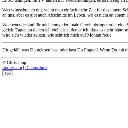
Entschleunigen. Im TV laufen nur Wiederholungen, es ist massig an E
Was wünschte ich mir, wenn man einfach mehr Zeit für das innere Selb
an uns, aber es gibt auch Abschnitte im Leben, wo es nicht an einem l
Wochenende sind für mich entweder totale Gewinnbringer oder eine Ver
gleich. Tagen an denen ich viel leiste, denke ich, dass es mehr hätte s
wird sich wieder zeigen, wie sehr ich mich auf Montag freue.
Dir gefällt was Du gelesen hast oder hast Du Fragen? Wenn Du mit m
© Chris Jung
Impressum
|
Datenschutz
Top