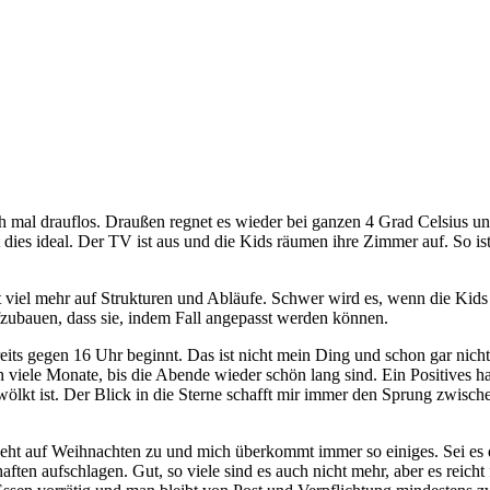
ach mal drauflos. Draußen regnet es wieder bei ganzen 4 Grad Celsius u
st dies ideal. Der TV ist aus und die Kids räumen ihre Zimmer auf. So 
t viel mehr auf Strukturen und Abläufe. Schwer wird es, wenn die Kids e
fzubauen, dass sie, indem Fall angepasst werden können.
eits gegen 16 Uhr beginnt. Das ist nicht mein Ding und schon gar nicht
viele Monate, bis die Abende wieder schön lang sind. Ein Positives hat
lkt ist. Der Blick in die Sterne schafft mir immer den Sprung zwische
 geht auf Weihnachten zu und mich überkommt immer so einiges. Sei es
ten aufschlagen. Gut, so viele sind es auch nicht mehr, aber es reicht 