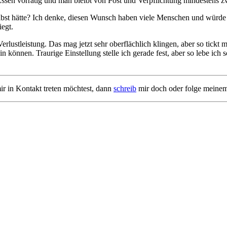
ssen vorrätig und man bleibt von Post und Verpflichtung mindestens z
st hätte? Ich denke, diesen Wunsch haben viele Menschen und würde sehr
iegt.
lustleistung. Das mag jetzt sehr oberflächlich klingen, aber so tickt 
ein können. Traurige Einstellung stelle ich gerade fest, aber so lebe ich
ir in Kontakt treten möchtest, dann
schreib
mir doch oder folge meine