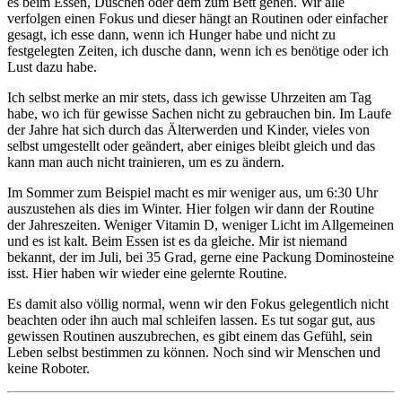
es beim Essen, Duschen oder dem zum Bett gehen. Wir alle
verfolgen einen Fokus und dieser hängt an Routinen oder einfacher
gesagt, ich esse dann, wenn ich Hunger habe und nicht zu
festgelegten Zeiten, ich dusche dann, wenn ich es benötige oder ich
Lust dazu habe.
Ich selbst merke an mir stets, dass ich gewisse Uhrzeiten am Tag
habe, wo ich für gewisse Sachen nicht zu gebrauchen bin. Im Laufe
der Jahre hat sich durch das Älterwerden und Kinder, vieles von
selbst umgestellt oder geändert, aber einiges bleibt gleich und das
kann man auch nicht trainieren, um es zu ändern.
Im Sommer zum Beispiel macht es mir weniger aus, um 6:30 Uhr
auszustehen als dies im Winter. Hier folgen wir dann der Routine
der Jahreszeiten. Weniger Vitamin D, weniger Licht im Allgemeinen
und es ist kalt. Beim Essen ist es da gleiche. Mir ist niemand
bekannt, der im Juli, bei 35 Grad, gerne eine Packung Dominosteine
isst. Hier haben wir wieder eine gelernte Routine.
Es damit also völlig normal, wenn wir den Fokus gelegentlich nicht
beachten oder ihn auch mal schleifen lassen. Es tut sogar gut, aus
gewissen Routinen auszubrechen, es gibt einem das Gefühl, sein
Leben selbst bestimmen zu können. Noch sind wir Menschen und
keine Roboter.