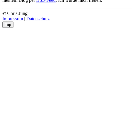
meinem Blog per
RSS-Feed
. Ich würde mich freuen.
© Chris Jung
Impressum
|
Datenschutz
Top