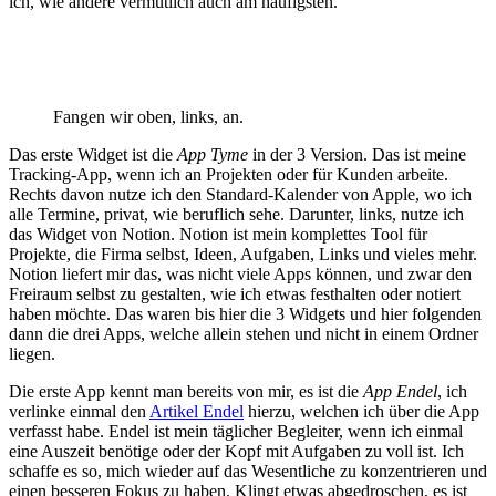
ich, wie andere vermutlich auch am häufigsten.
Fangen wir oben, links, an.
Das erste Widget ist die
App Tyme
in der 3 Version. Das ist meine
Tracking-App, wenn ich an Projekten oder für Kunden arbeite.
Rechts davon nutze ich den Standard-Kalender von Apple, wo ich
alle Termine, privat, wie beruflich sehe. Darunter, links, nutze ich
das Widget von Notion. Notion ist mein komplettes Tool für
Projekte, die Firma selbst, Ideen, Aufgaben, Links und vieles mehr.
Notion liefert mir das, was nicht viele Apps können, und zwar den
Freiraum selbst zu gestalten, wie ich etwas festhalten oder notiert
haben möchte. Das waren bis hier die 3 Widgets und hier folgenden
dann die drei Apps, welche allein stehen und nicht in einem Ordner
liegen.
Die erste App kennt man bereits von mir, es ist die
App Endel
, ich
verlinke einmal den
Artikel Endel
hierzu, welchen ich über die App
verfasst habe. Endel ist mein täglicher Begleiter, wenn ich einmal
eine Auszeit benötige oder der Kopf mit Aufgaben zu voll ist. Ich
schaffe es so, mich wieder auf das Wesentliche zu konzentrieren und
einen besseren Fokus zu haben. Klingt etwas abgedroschen, es ist