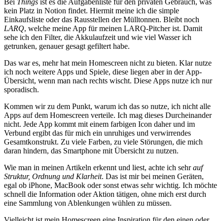
Bei
Things
ist es die Aufgabenliste für den privaten Gebrauch, was
kein Platz in Notion findet. Hiermit meine ich die simple
Einkaufsliste oder das Rausstellen der Mülltonnen. Bleibt noch
LARQ
, welche meine App für meinen LARQ-Pitcher ist. Damit
sehe ich den Filter, die Akkulaufzeit und wie viel Wasser ich
getrunken, genauer gesagt gefiltert habe.
Das war es, mehr hat mein Homescreen nicht zu bieten. Klar nutze
ich noch weitere Apps und Spiele, diese liegen aber in der App-
Übersicht, wenn man nach rechts wischt. Diese Apps nutze ich nur
sporadisch.
Kommen wir zu dem Punkt, warum ich das so nutze, ich nicht alle
Apps auf dem Homescreen verteile. Ich mag dieses Durcheinander
nicht. Jede App kommt mit einem farbigen Icon daher und im
Verbund ergibt das für mich ein unruhiges und verwirrendes
Gesamtkonstrukt. Zu viele Farben, zu viele Störungen, die mich
daran hindern, das Smartphone mit Übersicht zu nutzen.
Wie man in meinen Artikeln erkennt und liest, achte ich sehr
auf
Struktur, Ordnung und Klarheit
. Das ist mir bei meinen Geräten,
egal ob iPhone, MacBook oder sonst etwas sehr wichtig. Ich möchte
schnell die Information oder Aktion tätigen, ohne mich erst durch
eine Sammlung von Ablenkungen wühlen zu müssen.
Vielleicht ist mein Homescreen eine Inspiration für den einen oder