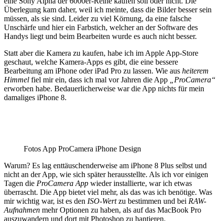
eine Sony Alpha der 6000er-Reihe kaufen soll oder nicht. Die
Überlegung kam daher, weil ich meinte, dass die Bilder besser sein
müssen, als sie sind. Leider zu viel Körnung, da eine falsche
Unschärfe und hier ein Farbstich, welcher an der Software des
Handys liegt und beim Bearbeiten wurde es auch nicht besser.
Statt aber die Kamera zu kaufen, habe ich im Apple App-Store
geschaut, welche Kamera-Apps es gibt, die eine bessere
Bearbeitung am iPhone oder iPad Pro zu lassen. Wie aus
heiterem
Himmel
fiel mir ein, dass ich mal vor Jahren die App
„ProCamera“
erworben habe. Bedauerlicherweise war die App nichts für mein
damaliges iPhone 8.
Fotos App ProCamera iPhone Design
Warum? Es lag enttäuschenderweise am iPhone 8 Plus selbst und
nicht an der App, wie sich später herausstellte. Als ich vor einigen
Tagen die
ProCamera App
wieder installierte, war ich etwas
überrascht. Die App bietet viel mehr, als das was ich benötige. Was
mir wichtig war, ist es den
ISO-Wert
zu bestimmen und bei
RAW-
Aufnahmen
mehr Optionen zu haben, als auf das MacBook Pro
auszuwandern und dort mit Photoshop zu hantieren.