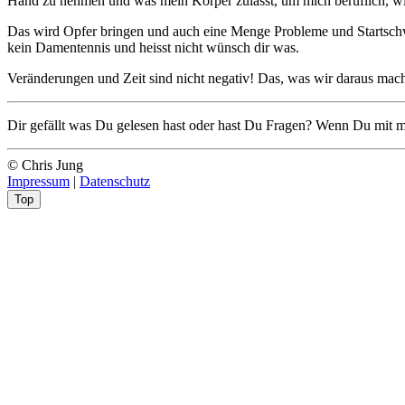
Hand zu nehmen und was mein Körper zulässt, um mich beruflich, wie 
Das wird Opfer bringen und auch eine Menge Probleme und Startschwi
kein Damentennis und heisst nicht wünsch dir was.
Veränderungen und Zeit sind nicht negativ! Das, was wir daraus mach
Dir gefällt was Du gelesen hast oder hast Du Fragen? Wenn Du mit m
© Chris Jung
Impressum
|
Datenschutz
Top