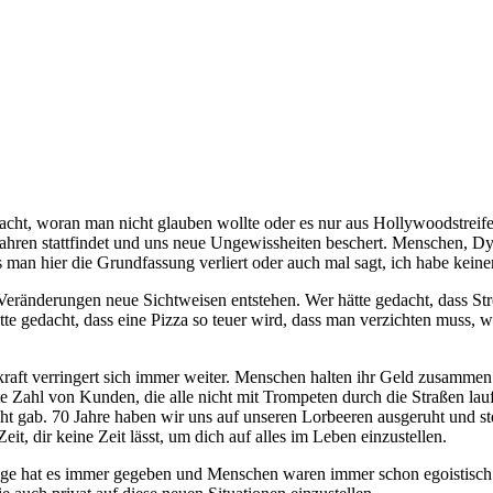
ht, woran man nicht glauben wollte oder es nur aus Hollywoodstreifen
,5 Jahren stattfindet und uns neue Ungewissheiten beschert. Menschen, 
s man hier die Grundfassung verliert oder auch mal sagt, ich habe kei
 Veränderungen neue Sichtweisen entstehen. Wer hätte gedacht, dass St
te gedacht, dass eine Pizza so teuer wird, dass man verzichten muss, 
ftskraft verringert sich immer weiter. Menschen halten ihr Geld zusamm
 Zahl von Kunden, die alle nicht mit Trompeten durch die Straßen laufe
icht gab. 70 Jahre haben wir uns auf unseren Lorbeeren ausgeruht und 
it, dir keine Zeit lässt, um dich auf alles im Leben einzustellen.
e hat es immer gegeben und Menschen waren immer schon egoistisch. Fü