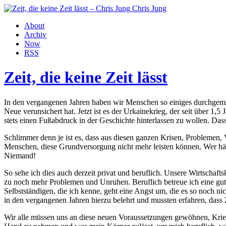
Chris Jung
About
Archiv
Now
RSS
Zeit, die keine Zeit lässt
In den vergangenen Jahren haben wir Menschen so einiges durchgemac
Neue verunsichert hat. Jetzt ist es der Urkainekrieg, der seit über 1
stets einen Fußabdruck in der Geschichte hinterlassen zu wollen. Das
Schlimmer denn je ist es, dass aus diesen ganzen Krisen, Problemen,
Menschen, diese Grundversorgung nicht mehr leisten können. Wer hät
Niemand!
So sehe ich dies auch derzeit privat und beruflich. Unsere Wirtscha
zu noch mehr Problemen und Unruhen. Beruflich betreue ich eine gute
Selbstständigen, die ich kenne, geht eine Angst um, die es so noch n
in den vergangenen Jahren hierzu belehrt und mussten erfahren, dass Ze
Wir alle müssen uns an diese neuen Voraussetzungen gewöhnen, Krieg